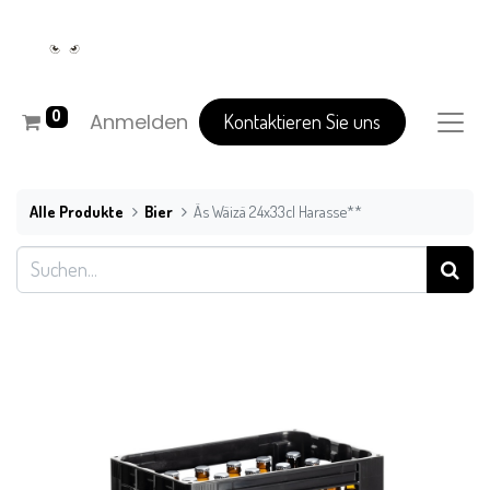
0
Anmelden
Kontaktieren Sie uns
Alle Produkte
Bier
Äs Wäizä 24x33cl Harasse**