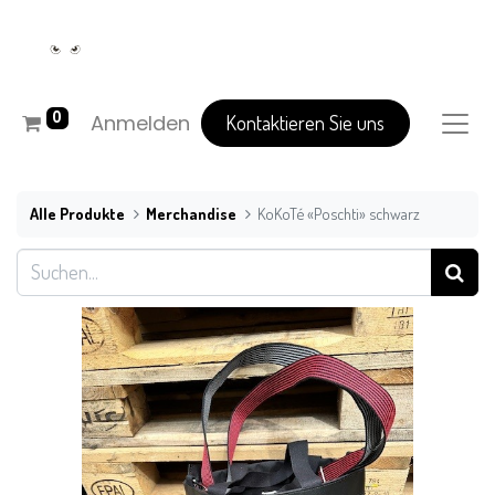
0
Anmelden
Kontaktieren Sie uns
Alle Produkte
Merchandise
KoKoTé «Poschti» schwarz