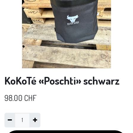
KoKoTé «Poschti» schwarz
98.00
CHF