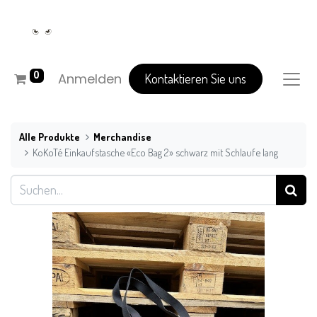
0
Anmelden
Kontaktieren Sie uns
Alle Produkte
Merchandise
KoKoTé Einkaufstasche «Eco Bag 2» schwarz mit Schlaufe lang