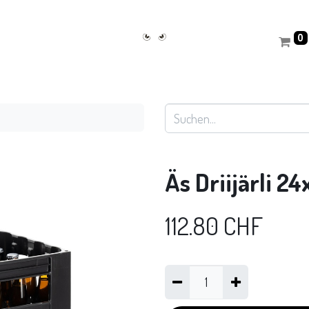
0
Äs Driijärli 2
112.80
CHF