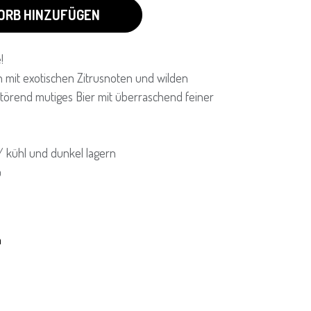
ORB HINZUFÜGEN
!
n mit exotischen Zitrusnoten und wilden
törend mutiges Bier mit überraschend feiner
 / kühl und dunkel lagern
%
n