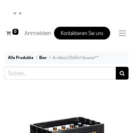
0
Anmelden
Kontaktieren Sie uns
Alle Produkte
Bier
Äs Wäizä 20x50cl Harasse**