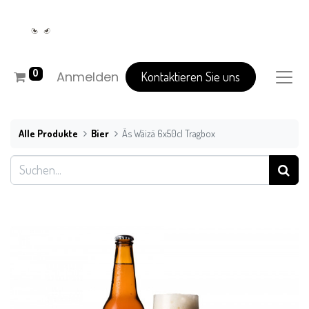
0
Anmelden
Kontaktieren Sie uns
Alle Produkte
Bier
Äs Wäizä 6x50cl Tragbox