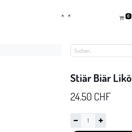
0
Stiär Biär Likö
24.50
CHF