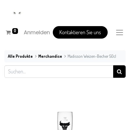
0
Anmelden
Kontaktieren Sie uns
Alle Produkte
Merchandise
Madisson Weizen-Becher 50cl