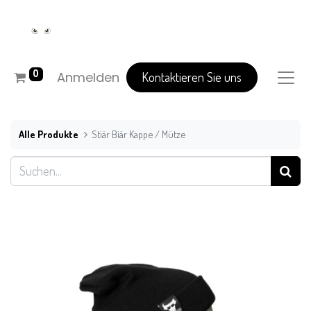
0
Anmelden
Kontaktieren Sie uns
Alle Produkte
Stiär Biär Kappe / Mütze