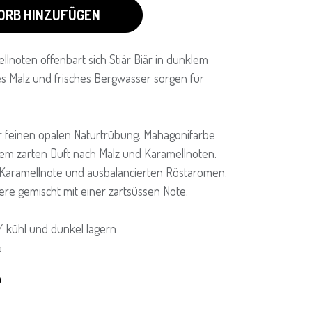
ORB HINZUFÜGEN
lnoten offenbart sich Stiär Biär in dunklem
 Malz und frisches Bergwasser sorgen für
r feinen opalen Naturtrübung. Mahagonifarbe
nem zarten Duft nach Malz und Karamellnoten.
r Karamellnote und ausbalancierten Röstaromen.
e gemischt mit einer zartsüssen Note.
 / kühl und dunkel lagern
%
n