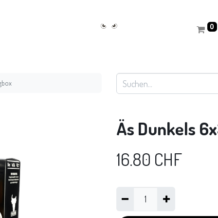
0
agbox
Äs Dunkels 6x
16.80
CHF