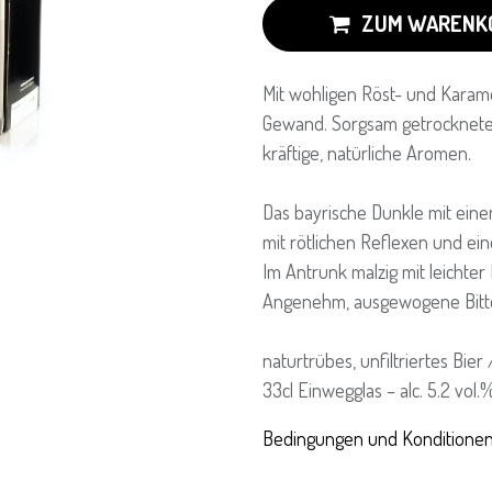
ZUM WARENK
Mit wohligen Röst- und Karamel
Gewand. Sorgsam getrocknetes
kräftige, natürliche Aromen.
Das bayrische Dunkle mit eine
mit rötlichen Reflexen und ei
Im Antrunk malzig mit leichte
Angenehm, ausgewogene Bitter
naturtrübes, unfiltriertes Bier
33cl Einwegglas – alc. 5.2 vol.
Bedingungen und Konditione